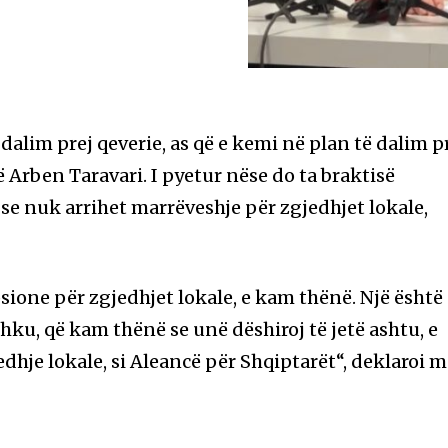
 dalim prej qeverie, as që e kemi në plan të dalim p
ë Arben Taravari. I pyetur nëse do ta braktisë
se nuk arrihet marrëveshje për zgjedhjet lokale,
psione për zgjedhjet lokale, e kam thënë. Një është
hku, që kam thënë se unë dëshiroj të jetë ashtu, e
edhje lokale, si Aleancë për Shqiptarët“, deklaroi 