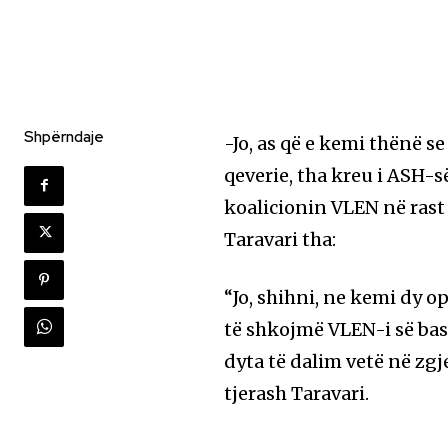
Shpërndaje
-Jo, as që e kemi thënë se
qeverie, tha kreu i ASH-s
koalicionin VLEN në rast 
Taravari tha:
“Jo, shihni, ne kemi dy o
të shkojmë VLEN-i së bas
dyta të dalim vetë në zgj
tjerash Taravari.