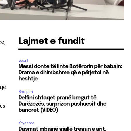
Lajmet e fundit
rej
Sport
Messi donte të linte Botërorin për babain:
Drama e dhimbshme që e përjetoi në
heshtje
 që
Shqipëri
Delfini shfaqet pranë bregut të
Darëzezës, surprizon pushuesit dhe
mes
banorët (VIDEO)
Kryesore
Dasmat mbajnë gjallë tregun e arit,