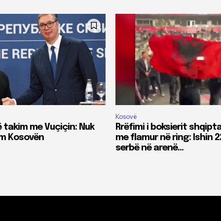
Kosovë
ë takim me Vuçiçin: Nuk
Rrëfimi i boksierit shqipta
im Kosovën
me flamur në ring: Ishin 2
serbë në arenë…