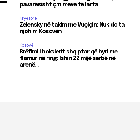
pavarësisht çmimeve të larta
Kryesore
Zelensky në takim me Vuçiçin: Nuk do ta
njohim Kosovën
Kosovë
Rrëfimi i boksierit shqiptar që hyri me
flamur në ring: Ishin 22 mijë serbë në
arenë…