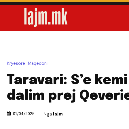
Kryesore
Maqedoni
Taravari: S’e kemi
dalim prej Qeveri
Nga
lajm
01/04/2025