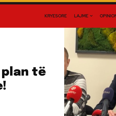
KRYESORE
LAJME
OPINIO
 plan të
e!