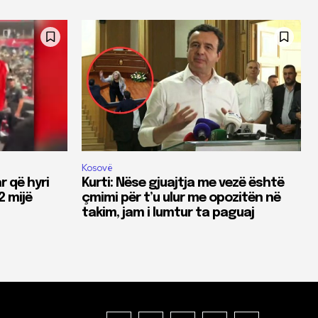
Kosovë
r që hyri
Kurti: Nëse gjuajtja me vezë është
2 mijë
çmimi për t’u ulur me opozitën në
takim, jam i lumtur ta paguaj