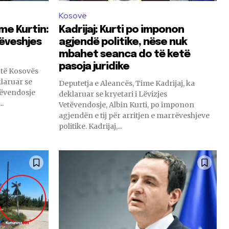
Kosovë
me Kurtin:
Kadrijaj: Kurti po imponon
ëveshjes
agjendë politike, nëse nuk
mbahet seanca do të ketë
pasoja juridike
 të Kosovës
laruar se
Deputetja e Aleancës, Time Kadrijaj, ka
tëvendosje
deklaruar se kryetari i Lëvizjes
..
Vetëvendosje, Albin Kurti, po imponon
agjendën e tij për arritjen e marrëveshjeve
politike. Kadrijaj,...