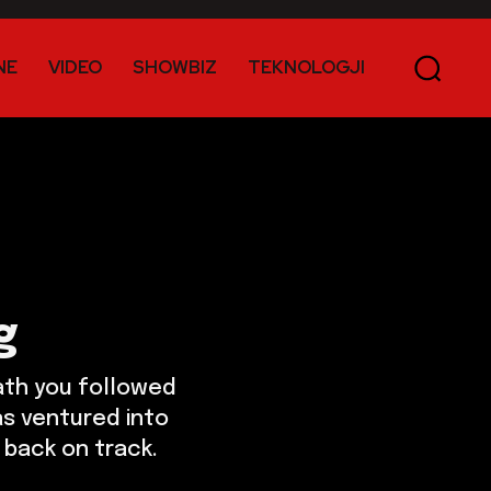
NE
VIDEO
SHOWBIZ
TEKNOLOGJI
g
ath you followed
as ventured into
 back on track.