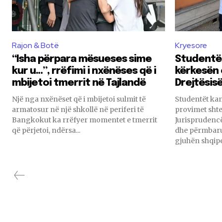
Rajon & Botë
Kryesore
“Isha përpara mësueses sime
Studentët
kur u…”, rrëfimi i nxënëses që i
kërkesën 
mbijetoi tmerrit në Tajlandë
Drejtësis
Një nga nxënëset që i mbijetoi sulmit të
Studentët ka
armatosur në një shkollë në periferi të
provimet shte
Bangkokut ka rrëfyer momentet e tmerrit
Jurisprudencë
që përjetoi, ndërsa...
dhe përmbaru
gjuhën shqipe,