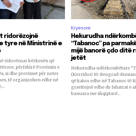
Kryesore
 ridorëzojnë
Hekurudha ndërkomb
e tyre në Ministrinë e
“Tabanoc” pa parmakë
ë
mijë banorë çdo ditë r
jetët
në ridorëzuar kërkesën që
tërore, përfshirë Provimin e
Hekurudha ndërkombëtare “
s, si dhe provimet për noter
(Korridori 10: Beograd-Kuman
es, të organizohen edhe në
që kalon edhe në Tabanoc të 
...
gravitojnë edhe dy fshatrat e af
banuara me shqiptarë...