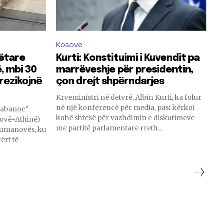
Kosovë
ëtare
Kurti: Konstituimi i Kuvendit pa
, mbi 30
marrëveshje për presidentin,
rezikojnë
çon drejt shpërndarjes
Kryeministri në detyrë, Albin Kurti, ka folur
në një konferencë për media, pasi kërkoi
Tabanoc”
kohë shtesë për vazhdimin e diskutimeve
ovë-Athinë)
me partitë parlamentare rreth...
Kumanovës, ku
ërt të