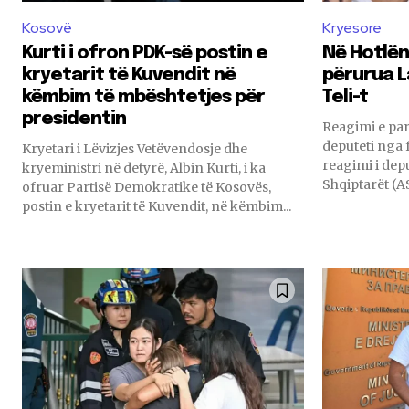
Kosovë
Kryesore
Kurti i ofron PDK-së postin e
Në Hotlën 
kryetarit të Kuvendit në
përurua L
këmbim të mbështetjes për
Teli-t
presidentin
Reagimi e par
deputeti nga f
Kryetari i Lëvizjes Vetëvendosje dhe
reagimi i depu
kryeministri në detyrë, Albin Kurti, i ka
ofruar Partisë Demokratike të Kosovës,
postin e kryetarit të Kuvendit, në këmbim...