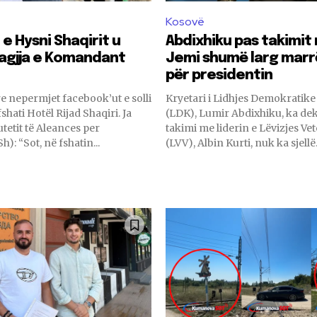
Kosovë
e Hysni Shaqirit u
Abdixhiku pas takimit 
agjja e Komandant
Jemi shumë larg marr
për presidentin
e nepermjet facebook’ut e solli
Kryetari i Lidhjes Demokratike
shati Hotël Rijad Shaqiri. Ja
(LDK), Lumir Abdixhiku, ka dek
tetit të Aleances per
takimi me liderin e Lëvizjes Ve
Shqiptarët (ASh): “Sot, në fshatin...
(LVV), Albin Kurti, nuk ka sjellë.