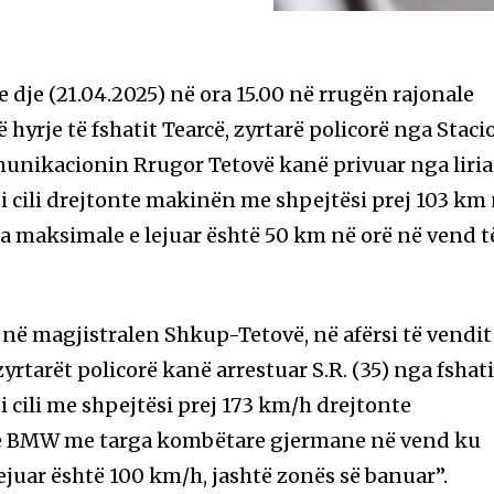
dje (21.04.2025) në ora 15.00 në rrugën rajonale
 hyrje të fshatit Tearcë, zyrtarë policorë nga Staci
munikacionin Rrugor Tetovë kanë privuar nga liria
j, i cili drejtonte makinën me shpejtësi prej 103 km
ia maksimale e lejuar është 50 km në orë në vend t
 në magjistralen Shkup-Tetovë, në afërsi të vendit
yrtarët policorë kanë arrestuar S.R. (35) nga fshat
 i cili me shpejtësi prej 173 km/h drejtonte
ve BMW me targa kombëtare gjermane në vend ku
ejuar është 100 km/h, jashtë zonës së banuar”.