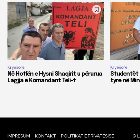
Kryesore
Kryesore
Në Hotlën e Hysni Shaqirit u përurua
Studentët 
Lagjja e Komandant Teli-t
tyre në Min
IMPRESUM
KONTAKT
POLITIKAT E PRIVATËSISË
© L