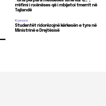
“Isha përpara mësueses sime kur u…”,
rrëfimi i nxënëses që i mbijetoi tmerrit në
e
Tajlandë
Kryesore
Studentët ridorëzojnë kërkesën e tyre në
Ministrinë e Drejtësisë