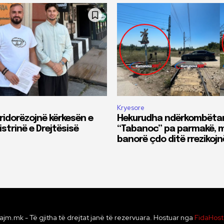
Kryesore
ridorëzojnë kërkesën e
Hekurudha ndërkombëta
istrinë e Drejtësisë
“Tabanoc” pa parmakë, m
banorë çdo ditë rrezikojn
ajm.mk - Të gjitha të drejtat janë të rezervuara. Hostuar nga
FidaHos