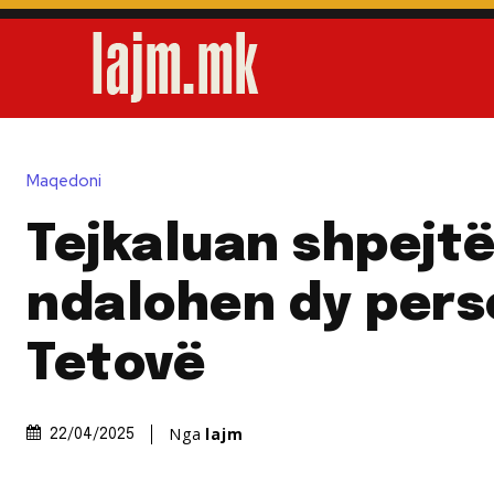
Maqedoni
Tejkaluan shpejtë
ndalohen dy pers
Tetovë
Nga
lajm
22/04/2025