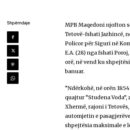
Shpërndaje
MPB Maqedoni njofton se 
Tetovë-fshati Jazhincë, në
Policor për Siguri në Ko
E.A. (28) nga fshati Poro
orë, në vend ku shpejtës
banuar.
“Ndërkohë, në orën 18:54
quajtur “Studena Voda”, z
Xhermë, rajoni i Tetovës,
automjetin e pasagjerë
shpejtësia maksimale e l