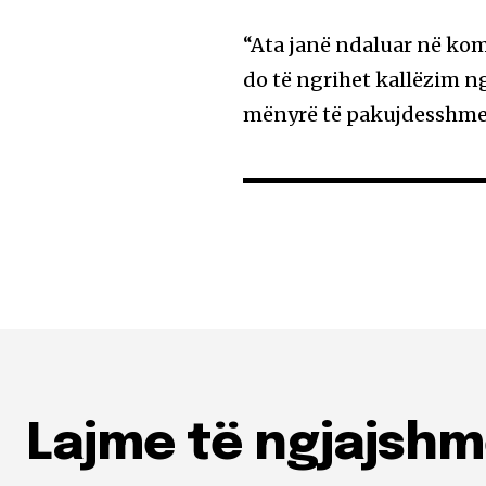
“Ata janë ndaluar në kom
do të ngrihet kallëzim ng
mënyrë të pakujdesshme
Lajme të ngjajsh