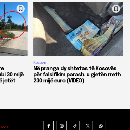
Kosovë
re
Në pranga dy shtetas të Kosovës
bi 30 mijë
për falsifikim parash, u gjetën rreth
ë jetët
230 mijë euro (VIDEO)
t.com