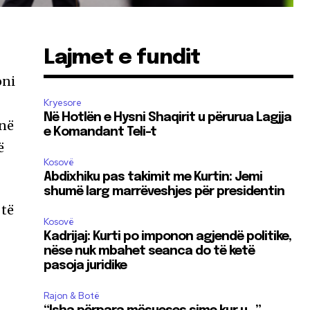
Lajmet e fundit
oni
Kryesore
Në Hotlën e Hysni Shaqirit u përurua Lagjja
 në
e Komandant Teli-t
ë
Kosovë
Abdixhiku pas takimit me Kurtin: Jemi
shumë larg marrëveshjes për presidentin
 të
Kosovë
i
Kadrijaj: Kurti po imponon agjendë politike,
nëse nuk mbahet seanca do të ketë
pasoja juridike
Rajon & Botë