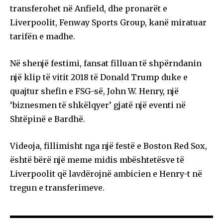
transferohet në Anfield, dhe pronarët e
Liverpoolit, Fenway Sports Group, kanë miratuar
tarifën e madhe.
Në shenjë festimi, fansat filluan të shpërndanin
një klip të vitit 2018 të Donald Trump duke e
quajtur shefin e FSG-së, John W. Henry, një
‘biznesmen të shkëlqyer’ gjatë një eventi në
Shtëpinë e Bardhë.
Videoja, fillimisht nga një festë e Boston Red Sox,
është bërë një meme midis mbështetësve të
Liverpoolit që lavdërojnë ambicien e Henry-t në
tregun e transferimeve.