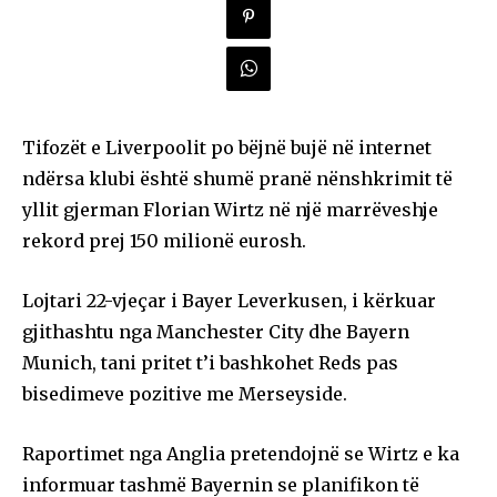
Tifozët e Liverpoolit po bëjnë bujë në internet
ndërsa klubi është shumë pranë nënshkrimit të
yllit gjerman Florian Wirtz në një marrëveshje
rekord prej 150 milionë eurosh.
Lojtari 22-vjeçar i Bayer Leverkusen, i kërkuar
gjithashtu nga Manchester City dhe Bayern
Munich, tani pritet t’i bashkohet Reds pas
bisedimeve pozitive me Merseyside.
Raportimet nga Anglia pretendojnë se Wirtz e ka
informuar tashmë Bayernin se planifikon të