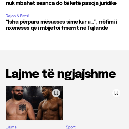
nuk mbahet seanca do të ketë pasoja juridike
Rajon & Botë
“Isha përpara mësueses sime kur u…”, rrëfimi i
nxënëses që i mbijetoi tmerrit në Tajlandë
Lajme të ngjajshme
Lajme
Sport