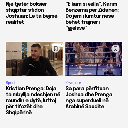
Një tjetër boksier
“E kam si vëlla”, Karim
shqiptar sfidon
Benzema për Zidanen:
Joshuan: Le ta bëjmë
Do jem i lumtur nëse
realitet
bëhet trajner i
“gjelave”
Sport
Kryesore
Kristian Prenga: Doja
Sa para përfituan
ta mbyllja ndeshjen në
Joshua dhe Prenga
raundin e dytë, luftoj
nga superdueli në
për tifozët dhe
Arabinë Saudite
Shqipërinë