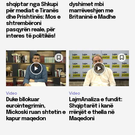
shqiptar nga Shkupi
dyshimet mbi
për mediat e Tiranës
marrëveshjen me
dhe Prishtinës: Mos e
Britaninë e Madhe
shtrembëroni
pasqyrën reale, për
interes të politikës!
Video
Video
Duke bllokuar
LajmAnaliza e fundit:
eurointegrimin,
Shqiptarët i kanë
Mickoski ruan shtetin e
rrënjët e thella në
kapur maqedon
Maqedoni