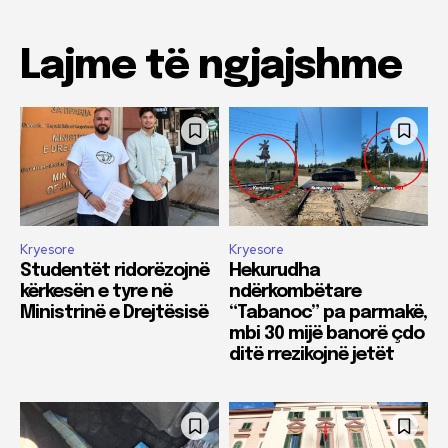
Lajme të ngjajshme
Kryesore
Kryesore
Studentët ridorëzojnë
Hekurudha
kërkesën e tyre në
ndërkombëtare
Ministrinë e Drejtësisë
“Tabanoc” pa parmakë,
mbi 30 mijë banorë çdo
ditë rrezikojnë jetët