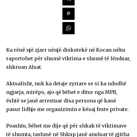
Ka rënë një zjarr nënjë diskotekë në Kocan nëku
raportohet për shumë viktima e shumë të lënduar,
shkruan Alsat.
Aktualisht, nuk ka detaje zyrtare se si ka ndodhë
ngjarja, mirëpo, ajo që bëhet e ditur nga MPB,
është se janë arrestuar disa persona që kanë
pasur lidhje me organizimin e kësaj feste private.
Poashtu, bëhet me dije që për shkak të viktimave
të shumta, tashmë në Shkup janë anuluar të gjitha