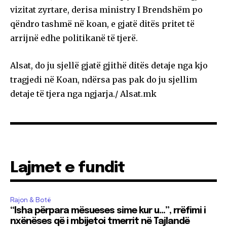
vizitat zyrtare, derisa ministry I Brendshëm po
qëndro tashmë në koan, e gjatë ditës pritet të
arrijnë edhe politikanë të tjerë.
Alsat, do ju sjellë gjatë gjithë ditës detaje nga kjo
tragjedi në Koan, ndërsa pas pak do ju sjellim
detaje të tjera nga ngjarja./ Alsat.mk
Lajmet e fundit
Rajon & Botë
“Isha përpara mësueses sime kur u…”, rrëfimi i
nxënëses që i mbijetoi tmerrit në Tajlandë