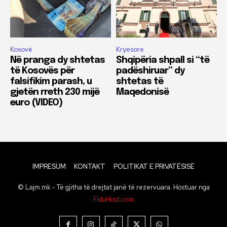
Kosovë
Kryesore
Në pranga dy shtetas
Shqipëria shpall si “të
të Kosovës për
padëshiruar” dy
falsifikim parash, u
shtetas të
gjetën rreth 230 mijë
Maqedonisë
euro (VIDEO)
IMPRESUM
KONTAKT
POLITIKAT E PRIVATËSISË
© Lajm.mk - Të gjitha të drejtat janë të rezervuara. Hostuar nga
FidaHost.com