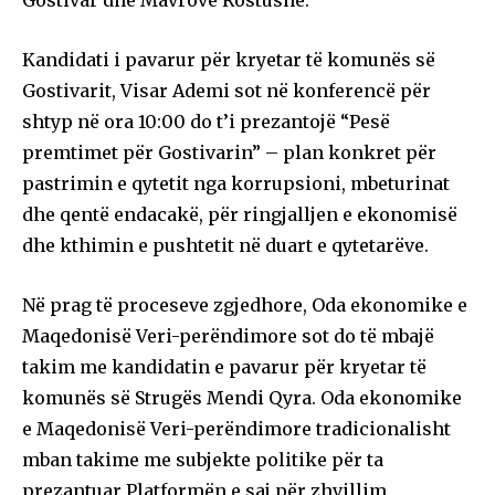
Kandidati i pavarur për kryetar të komunës së
Gostivarit, Visar Ademi sot në konferencë për
shtyp në ora 10:00 do t’i prezantojë “Pesë
premtimet për Gostivarin” – plan konkret për
pastrimin e qytetit nga korrupsioni, mbeturinat
dhe qentë endacakë, për ringjalljen e ekonomisë
dhe kthimin e pushtetit në duart e qytetarëve.
Në prag të proceseve zgjedhore, Oda ekonomike e
Maqedonisë Veri-perëndimore sot do të mbajë
takim me kandidatin e pavarur për kryetar të
komunës së Strugës Mendi Qyra. Oda ekonomike
e Maqedonisë Veri-perëndimore tradicionalisht
mban takime me subjekte politike për ta
prezantuar Platformën e saj për zhvillim