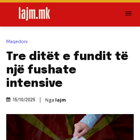
Maqedoni
Tre ditët e fundit të
një fushate
intensive
Nga
lajm
15/10/2025