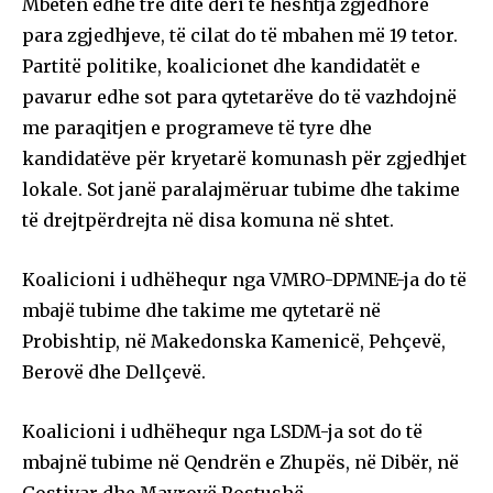
Mbeten edhe tre ditë deri te heshtja zgjedhore
para zgjedhjeve, të cilat do të mbahen më 19 tetor.
Partitë politike, koalicionet dhe kandidatët e
pavarur edhe sot para qytetarëve do të vazhdojnë
me paraqitjen e programeve të tyre dhe
kandidatëve për kryetarë komunash për zgjedhjet
lokale. Sot janë paralajmëruar tubime dhe takime
të drejtpërdrejta në disa komuna në shtet.
Koalicioni i udhëhequr nga VMRO-DPMNE-ja do të
mbajë tubime dhe takime me qytetarë në
Probishtip, në Makedonska Kamenicë, Pehçevë,
Berovë dhe Dellçevë.
Koalicioni i udhëhequr nga LSDM-ja sot do të
mbajnë tubime në Qendrën e Zhupës, në Dibër, në
Gostivar dhe Mavrovë Rostushë.