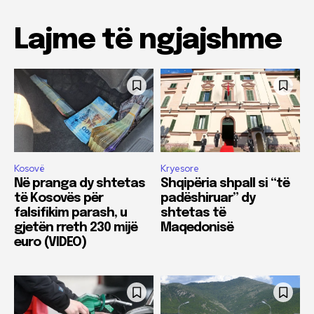
Lajme të ngjajshme
Kosovë
Kryesore
Në pranga dy shtetas
Shqipëria shpall si “të
të Kosovës për
padëshiruar” dy
falsifikim parash, u
shtetas të
gjetën rreth 230 mijë
Maqedonisë
euro (VIDEO)