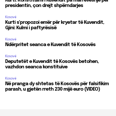
Kurti: Konstituimi i Kuvendit pa marrëveshje për
presidentin, çon drejt shpërndarjes
Kosovë
Kurti s’propozoi emër për kryetar të Kuvendit,
Gjini: Kulmi i paftyrësisë
Kosovë
Ndërpritet seanca e Kuvendit të Kosovës
Kosovë
Deputetët e Kuvendit të Kosovës betohen,
vazhdon seanca konstituive
Kosovë
Në pranga dy shtetas të Kosovës për falsifikim
parash, u gjetën rreth 230 mijë euro (VIDEO)