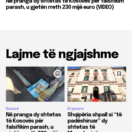
Në pranga dy shtetas të Kosovës për falsifikim
parash, u gjetën rreth 230 mijë euro (VIDEO)
Lajme të ngjajshme
Kosovë
Kryesore
Në pranga dy shtetas
Shqipëria shpall si “të
të Kosovës për
padëshiruar” dy
falsifikim parash, u
shtetas të