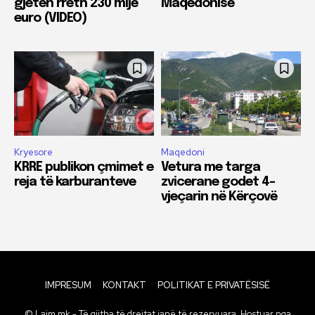
gjetën rreth 230 mijë
Maqedonisë
euro (VIDEO)
Kryesore
Maqedoni
KRRE publikon çmimet e
Vetura me targa
reja të karburanteve
zvicerane godet 4-
vjeçarin në Kërçovë
IMPRESUM
KONTAKT
POLITIKAT E PRIVATËSISË
© Lajm.mk - Të gjitha të drejtat janë të rezervuara. Hostuar nga