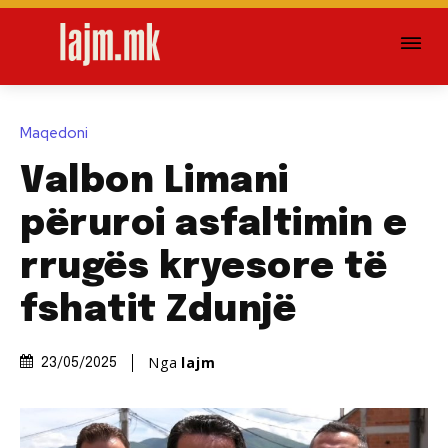
Maqedoni
Valbon Limani
përuroi asfaltimin e
rrugës kryesore të
fshatit Zdunjë
Nga
lajm
23/05/2025