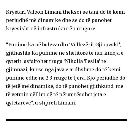
Kryetari Valbon Limani theksoi se tani do të kemi
periudhë më dinamike dhe se do të punohet
kryesisht në infrastrukturën rrugore.
“Punime ka në bulevardin ‘Vëllezërit Gjinovski’,
gjithashtu ka punime në shëtitore te ish-kinoja e
qytetit, asfaltohet rruga ‘Nikolla Teslla’ te
gjimnazi, kurse nga java e ardhshme do të kemi
punime edhe në 2-3 rrugë të tjera. Kjo periudhë do
të jetë më dinamike, do të punohet gjithkund, me
të vetmin qëllim që të përmirësohet jeta e
qytetarëve”, u shpreh Limani.