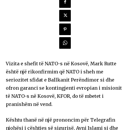
Vizita e shefit të NATO-s në Kosovë, Mark Rutte
është një rikonfirmim që NATO i sheh me
seriozitet sfidat e Ballkanit Perëndimor si dhe
ofron garanci se kontingjenti evropian i misionit
të NATO-s në Kosovë, KFOR, do të mbetet i
pranishëm në vend.
Kështu thanë në një prononcim për Telegrafin
njohësi i çështjes së sigurisë, Avni Islami si dhe