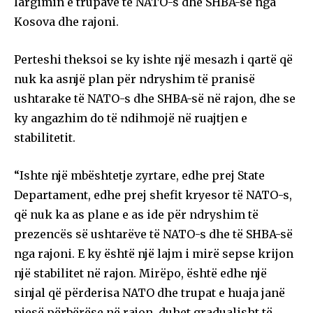
largimin e trupave të NATO-s dhe SHBA-së nga
Kosova dhe rajoni.
Perteshi theksoi se ky ishte një mesazh i qartë që
nuk ka asnjë plan për ndryshim të pranisë
ushtarake të NATO-s dhe SHBA-së në rajon, dhe se
ky angazhim do të ndihmojë në ruajtjen e
stabilitetit.
“Ishte një mbështetje zyrtare, edhe prej State
Departament, edhe prej shefit kryesor të NATO-s,
që nuk ka as plane e as ide për ndryshim të
prezencës së ushtarëve të NATO-s dhe të SHBA-së
nga rajoni. E ky është një lajm i mirë sepse krijon
një stabilitet në rajon. Mirëpo, është edhe një
sinjal që përderisa NATO dhe trupat e huaja janë
pjesë përbërëse në rajon, duhet gradualisht të