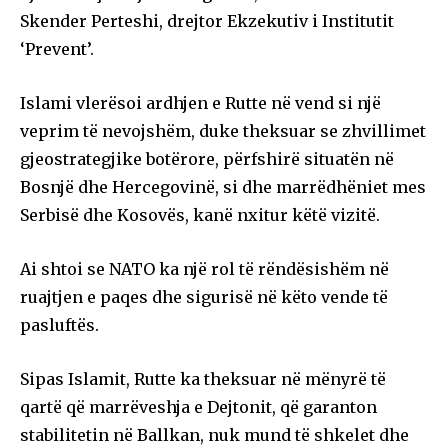
Skender Perteshi, drejtor Ekzekutiv i Institutit
‘Prevent’.
Islami vlerësoi ardhjen e Rutte në vend si një
veprim të nevojshëm, duke theksuar se zhvillimet
gjeostrategjike botërore, përfshirë situatën në
Bosnjë dhe Hercegovinë, si dhe marrëdhëniet mes
Serbisë dhe Kosovës, kanë nxitur këtë vizitë.
Ai shtoi se NATO ka një rol të rëndësishëm në
ruajtjen e paqes dhe sigurisë në këto vende të
pasluftës.
Sipas Islamit, Rutte ka theksuar në mënyrë të
qartë që marrëveshja e Dejtonit, që garanton
stabilitetin në Ballkan, nuk mund të shkelet dhe