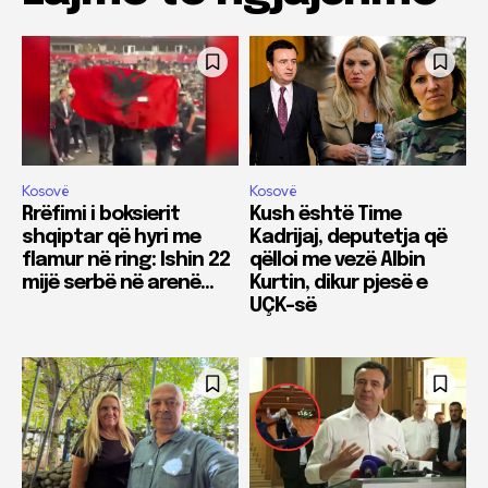
Kosovë
Kosovë
Rrëfimi i boksierit
Kush është Time
shqiptar që hyri me
Kadrijaj, deputetja që
flamur në ring: Ishin 22
qëlloi me vezë Albin
mijë serbë në arenë…
Kurtin, dikur pjesë e
UÇK-së