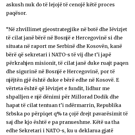
askush nuk do të lejojë të cenojë këtë proces
paqësor.
“Në zhvillimet gjeostrategjike në botë dhe lëvizjet
të cilat janë bërë në Bosnjë e Hercegovinë si dhe
situata në raport me Serbinë dhe Kosovën, kanë
bërë që sekretari i NATO-s të vij dhe t’i japë
përkrahjen misionit, të cilat janë duke ruajt paqen
dhe sigurinë në Bosnjë e Hercegovinë, por të
njëjtën gjë është duke e bërë edhe në Kosovë. E
vërteta është që lëvizjet e fundit, lidhur me
shpalljen e një dënimi për Millorad Dodik dhe
hapat të cilat tentuan t’i ndërmarrin, Republika
Srbska po përpiqet q% ta çojë drejt pavarësimit të
saj dhe kjo është e pa pranueshme. Këtë ua tha
edhe Sekretari i NATO-s, ku u deklarua gjatë