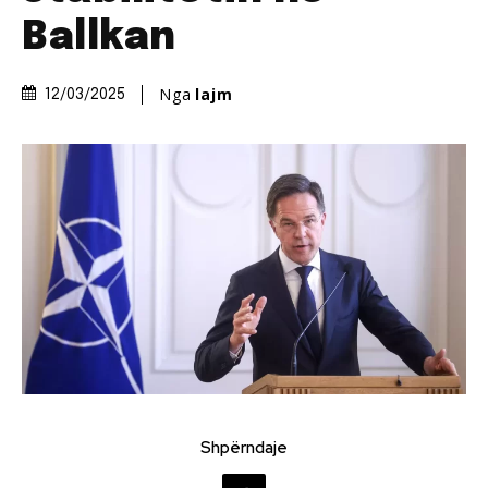
Ballkan
Nga
lajm
12/03/2025
Shpërndaje