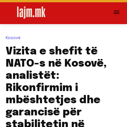
Kosovë
Vizita e shefit të
NATO-s në Kosovë,
analistët:
Rikonfirmim i
mbështetjes dhe
garancisë për
stabilitetin në