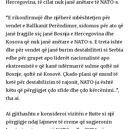
Hercegovina, të cilat nuk janë anëtare të NATO-s.
“E rikonfirmojë dhe njëherë mbështetjen për
vendet e Ballkanit Perëndimor, sidomos për ato që
janë fragjile siç janë Bosnja e Hercegovina dhe
Kosova që nuk janë anëtare e NATO-s. E treta ishte
dhe për vendet që janë burim destabiliteti si Serbia
edhe për grupet apo liderët nacionalistë apo
ekstremistë e që kanë ndërmarrë sulme qoftë në
Bosnje, qoftë në Kosovë. Çkado plani që mund të
ketë për destabilizim të rajonit, NATO-ja është
këtu që përgjigjet çdo sfide dhe çdo kërcënimi…”,
tha ai.
Ai gjithashtu e konsideroi vizitën e Rutte si një
përgjigje ndaj lajmeve të rreme që sugjeronin