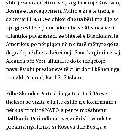
shtrijë sovranitetin e vet, ta gllabërojë Kosovën,
Bosnjë e Hercegovinën, Malin e Zi e të tjera, e
sekretari i NATO-s shkoi dhe ua bëri me dije se
kjo gjë është e pamundur dhe se Aleanca Veri-
atlantike pavarësisht se Shtetet e Bashkuara të
Amerikës po përpiqen në një farë mënyre që ta
degradojnë dhe ta kërcënojnë me largimin e saj,
Aleanca për Veri-atlantike do të mbijetojë
pavarësisht presioneve të cilat do t’i bëhen nga
Donald Trump”, ka thënë Islami.
Edhe Skender Perteshi nga Instituti ‘Prevent’
theksoi se vizita e Rutte është një konfirmim i
përkushtimit të NATO-s për të mbështetur
Ballkanin Perëndimor, veçanërisht vendet e
prekura nga kriza, si Kosova dhe Bosnja e