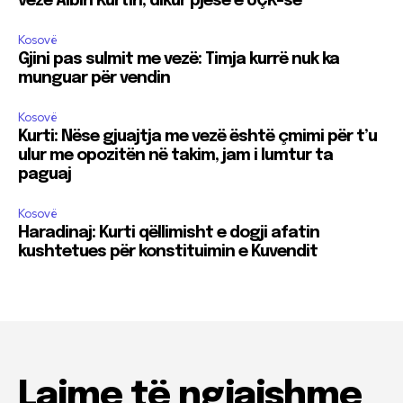
vezë Albin Kurtin, dikur pjesë e UÇK-së
Kosovë
Gjini pas sulmit me vezë: Timja kurrë nuk ka
munguar për vendin
Kosovë
Kurti: Nëse gjuajtja me vezë është çmimi për t’u
ulur me opozitën në takim, jam i lumtur ta
paguaj
Kosovë
Haradinaj: Kurti qëllimisht e dogji afatin
kushtetues për konstituimin e Kuvendit
Lajme të ngjajshme