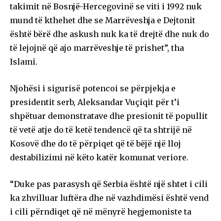
takimit në Bosnjë-Hercegovinë se viti i 1992 nuk
mund të kthehet dhe se Marrëveshja e Dejtonit
është bërë dhe askush nuk ka të drejtë dhe nuk do
të lejojnë që ajo marrëveshje të prishet”, tha
Islami.
Njohësi i sigurisë potencoi se përpjekja e
presidentit serb, Aleksandar Vuçiqit për t’i
shpëtuar demonstratave dhe presionit të popullit
të vetë atje do të ketë tendencë që ta shtrijë në
Kosovë dhe do të përpiqet që të bëjë një lloj
destabilizimi në këto katër komunat veriore.
“Duke pas parasysh që Serbia është një shtet i cili
ka zhvilluar luftëra dhe në vazhdimësi është vend
i cili përndiqet që në mënyrë hegjemoniste ta