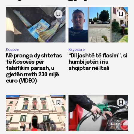
Kosovë
Kryesore
Në pranga dy shtetas
“Dil jashtë të flasim”, si
të Kosovës për
humbi jetën i riu
falsifikim parash, u
shqiptar në Itali
gjetën rreth 230 mijë
euro (VIDEO)