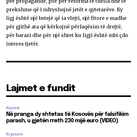
për propagandë, por për reforma të thella dhe të
prekshme që i ndryshojnë jetët e qytetarëve. Ky
ligj është një betejë që ia vlejti, një fitore e madhe
për gjithë ata që kërkojnë përfaqësim të drejtë,
për barazi dhe për një shtet ku ligji është mbi çdo
interes tjetër.
Lajmet e fundit
Kosovë
Në pranga dy shtetas të Kosovës për falsifikim
parash, u gjetën rreth 230 mijë euro (VIDEO)
Kryesore