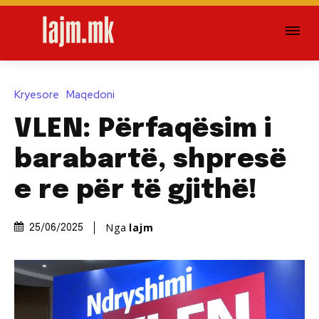
Kryesore
Maqedoni
VLEN: Përfaqësim i
barabartë, shpresë
e re për të gjithë!
Nga
lajm
25/06/2025