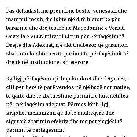
Pas dekadash me premtime boshe, vonesash dhe
manipulimesh, dje ishte një ditë historike për
barazinë dhe drejtësinë në Maqedoninë e Veriut.
Qeveria e VLEN miratoi Ligjin për Përfaqësim të
Drejtë dhe Adekuat, një akt thelbësor që garanton
zbatimin kushtetues të parimit të përfaqësimit të
drejtë në institucionet shtetërore.
Ky ligj përfaqëson një hap konkret dhe detyrues, i
cili për herë të parë vendos në një bazë normative,
të qartë dhe të zbatueshme parimin e kushtetutës
për përfaqësim adekuat. Përmes këtij ligji
krijohet mekanizmi që do të mbikëqyrë dhe
sigurojë zbatimin efektiv dhe me përgjegjësi të
parimit të përfaqësimit.