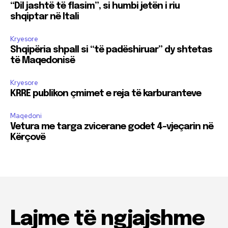
“Dil jashtë të flasim”, si humbi jetën i riu
shqiptar në Itali
Kryesore
Shqipëria shpall si “të padëshiruar” dy shtetas
të Maqedonisë
Kryesore
KRRE publikon çmimet e reja të karburanteve
Maqedoni
Vetura me targa zvicerane godet 4-vjeçarin në
Kërçovë
Lajme të ngjajshme