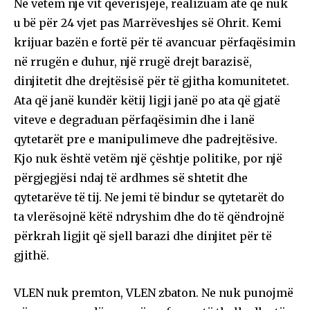
Në vetëm një vit qeverisjeje, realizuam atë që nuk
u bë për 24 vjet pas Marrëveshjes së Ohrit. Kemi
krijuar bazën e fortë për të avancuar përfaqësimin
në rrugën e duhur, një rrugë drejt barazisë,
dinjitetit dhe drejtësisë për të gjitha komunitetet.
Ata që janë kundër këtij ligji janë po ata që gjatë
viteve e degraduan përfaqësimin dhe i lanë
qytetarët pre e manipulimeve dhe padrejtësive.
Kjo nuk është vetëm një çështje politike, por një
përgjegjësi ndaj të ardhmes së shtetit dhe
qytetarëve të tij. Ne jemi të bindur se qytetarët do
ta vlerësojnë këtë ndryshim dhe do të qëndrojnë
përkrah ligjit që sjell barazi dhe dinjitet për të
gjithë.
VLEN nuk premton, VLEN zbaton. Ne nuk punojmë