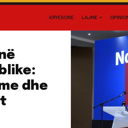
KRYESORE
LAJME
OPINIO
 në
blike:
ime dhe
t