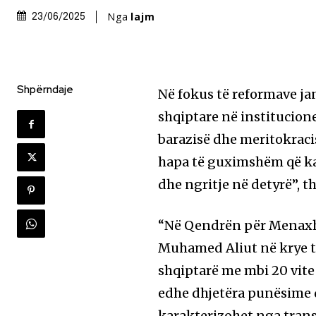
Nga
lajm
23/06/2025
Shpërndaje
Në fokus të reformave ja
shqiptare në institucion
barazisë dhe meritokraci
hapa të guximshëm që k
dhe ngritje në detyrë”, 
“Në Qendrën për Menaxhi
Muhamed Aliut në krye të
shqiptarë me mbi 20 vite 
edhe dhjetëra punësime d
karakterizohet nga trans