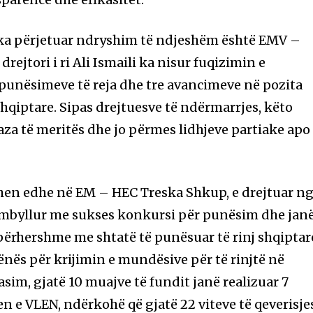
ë ka përjetuar ndryshim të ndjeshëm është EMV –
rejtori i ri Ali Ismaili ka nisur fuqizimin e
punësimeve të reja dhe tre avancimeve në pozita
qiptare. Sipas drejtuesve të ndërmarrjes, këto
za të meritës dhe jo përmes lidhjeve partiake apo
hen edhe në EM – HEC Treska Shkup, e drejtuar n
përmbyllur me sukses konkursi për punësim dhe jan
ërhershme me shtatë të punësuar të rinj shqiptar
nës për krijimin e mundësive për të rinjtë në
sim, gjatë 10 muajve të fundit janë realizuar 7
e VLEN, ndërkohë që gjatë 22 viteve të qeverisje