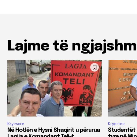
Lajme të ngjajsh
Kryesore
Kryesore
Në Hotlën e Hysni Shaqirit u përurua
Studentët 
Lagjja e Komandant Teli-t
tyre në Min