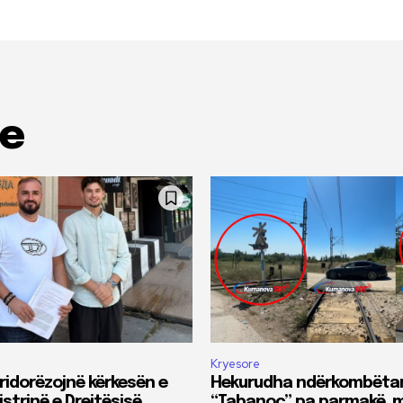
me
Kryesore
ridorëzojnë kërkesën e
Hekurudha ndërkombëta
istrinë e Drejtësisë
“Tabanoc” pa parmakë, m