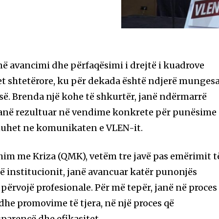
në avancimi dhe përfaqësimi i drejtë i kuadrove
et shtetërore, ku për dekada është ndjerë mungesa
së. Brenda një kohe të shkurtër, janë ndërmarrë
anë rezultuar në vendime konkrete për punësime
thuhet ne komunikaten e VLEN-it.
m me Kriza (QMK), vetëm tre javë pas emërimit t
 institucionit, janë avancuar katër punonjës
përvojë profesionale. Për më tepër, janë në proces
he promovime të tjera, në një proces që
parencë dhe efikasitet.