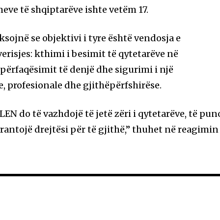
eve të shqiptarëve ishte vetëm 17.
sojnë se objektivi i tyre është vendosja e
verisjes: kthimi i besimit të qytetarëve në
 përfaqësimit të denjë dhe sigurimi i një
, profesionale dhe gjithëpërfshirëse.
LEN do të vazhdojë të jetë zëri i qytetarëve, të pun
arantojë drejtësi për të gjithë,” thuhet në reagimin