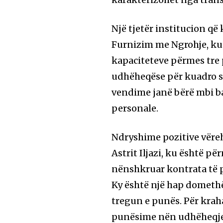
Një tjetër institucion q
Furnizim me Ngrohje, ku d
kapaciteteve përmes tre 
udhëheqëse për kuadro sh
vendime janë bërë mbi ba
personale.
Ndryshime pozitive vëre
Astrit Iljazi, ku është 
nënshkruar kontrata të p
Ky është një hap domethë
tregun e punës. Për kraha
punësime nën udhëheqjen 