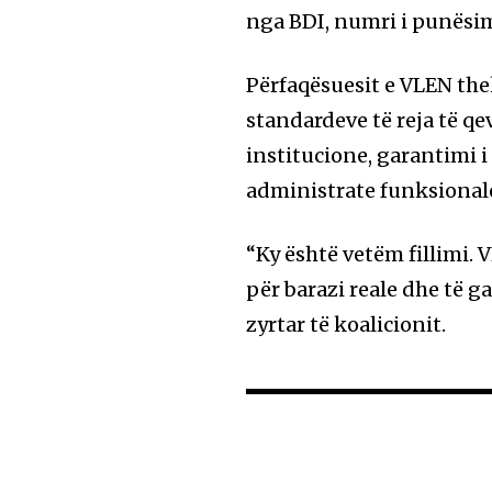
nga BDI, numri i punësim
Përfaqësuesit e VLEN thek
standardeve të reja të qe
institucione, garantimi i
administrate funksionale
“Ky është vetëm fillimi. V
për barazi reale dhe të g
zyrtar të koalicionit.