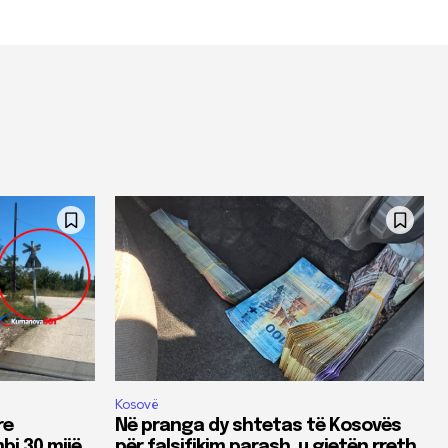
Kosovë
re
Në pranga dy shtetas të Kosovës
bi 30 mijë
për falsifikim parash, u gjetën rreth