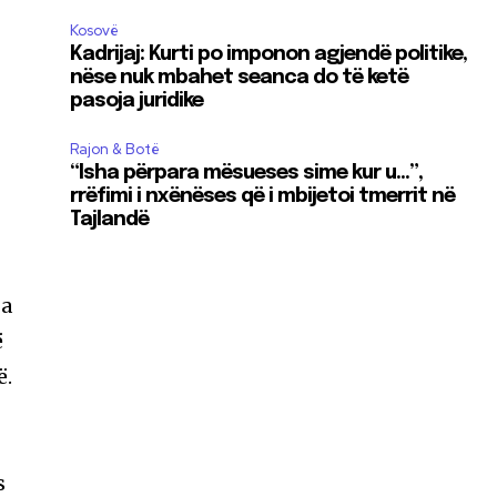
Kosovë
Kadrijaj: Kurti po imponon agjendë politike,
nëse nuk mbahet seanca do të ketë
pasoja juridike
Rajon & Botë
“Isha përpara mësueses sime kur u…”,
rrëfimi i nxënëses që i mbijetoi tmerrit në
Tajlandë
ga
ë
ë.
s