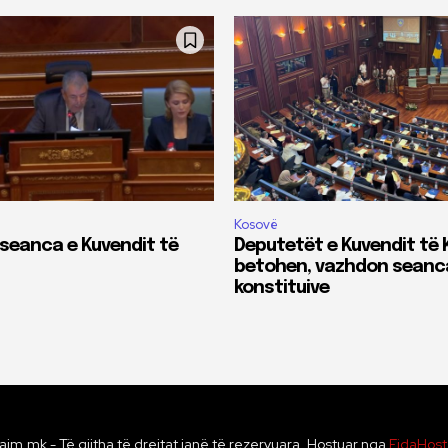
Kosovë
 seanca e Kuvendit të
Deputetët e Kuvendit të
betohen, vazhdon seanc
konstituive
ajm.mk - Të gjitha të drejtat janë të rezervuara. Hostuar nga
FidaHos