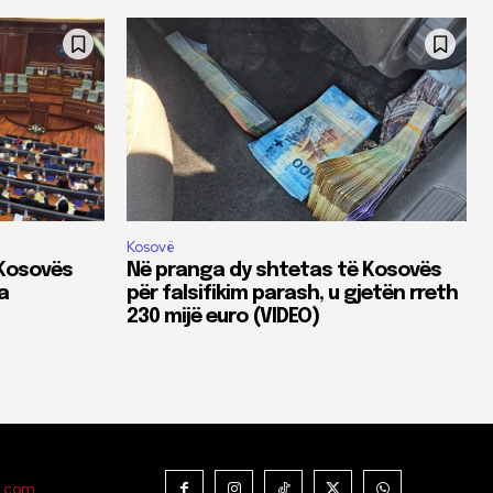
Kosovë
 Kosovës
Në pranga dy shtetas të Kosovës
a
për falsifikim parash, u gjetën rreth
230 mijë euro (VIDEO)
t.com