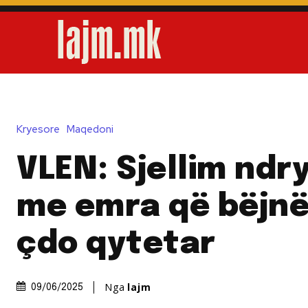
Kryesore
Maqedoni
VLEN: Sjellim ndr
me emra që bëjnë
çdo qytetar
Nga
lajm
09/06/2025