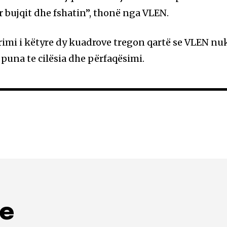
 bujqit dhe fshatin”, thonë nga VLEN.
imi i këtyre dy kuadrove tregon qartë se VLEN nu
una te cilësia dhe përfaqësimi.
me