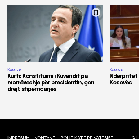
Kosovë
Kosovë
Kurti: Konstituimi i Kuvendit pa
Ndërpritet
marrëveshje për presidentin, çon
Kosovës
drejt shpërndarjes
IMPRESUM
KONTAKT
POLITIKAT E PRIVATËSISË
© L