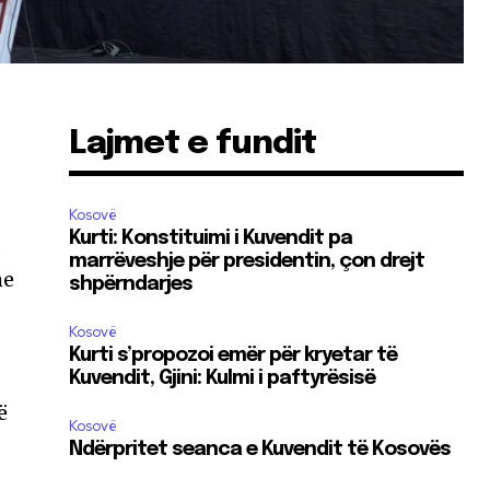
Lajmet e fundit
Kosovë
Kurti: Konstituimi i Kuvendit pa
,
marrëveshje për presidentin, çon drejt
me
shpërndarjes
Kosovë
Kurti s’propozoi emër për kryetar të
Kuvendit, Gjini: Kulmi i paftyrësisë
ë
Kosovë
Ndërpritet seanca e Kuvendit të Kosovës