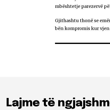
mbështetje parezervë për
Gjithashtu thonë se emër
bën kompromis kur vjen p
Lajme të ngjajsh