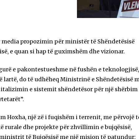
 media propozimin për ministër të Shëndetësisë
isë, e quan si hap të guximshëm dhe vizionar.
 figurë e pakontestueshme në fushën e teknologjisë
të lartë, do të udhëheq Ministrinë e Shëndetësisë 
igjitalizimin e sistemit shëndetësor për një shërbim
tetarët”.
im Hoxha, një zë i fuqishëm i terrenit, me përvojë t
kë rurale dhe projekte për zhvillimin e bujqësisë,
inistrit të Bujqësisë me një mision të patundur: