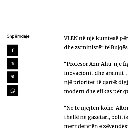
Shpërndaje
VLEN në një kumtesë për
dhe zv.ministër të Bujqës
“Profesor Azir Aliu, një
inovacionit dhe arsimit 
një prioritet të qartë: d
modern dhe efikas për qy
“Në të njëjtën kohë, Albr
thellë në gazetari, politi
merr detyrën e zëvendësm