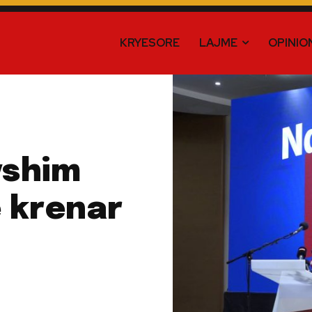
KRYESORE
LAJME
OPINIO
yshim
 krenar