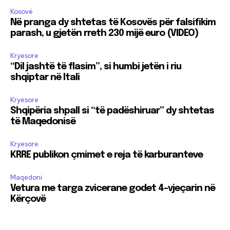
Kosovë
Në pranga dy shtetas të Kosovës për falsifikim
parash, u gjetën rreth 230 mijë euro (VIDEO)
Kryesore
“Dil jashtë të flasim”, si humbi jetën i riu
shqiptar në Itali
Kryesore
Shqipëria shpall si “të padëshiruar” dy shtetas
të Maqedonisë
Kryesore
KRRE publikon çmimet e reja të karburanteve
Maqedoni
Vetura me targa zvicerane godet 4-vjeçarin në
Kërçovë