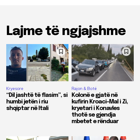
Lajme të ngjajshme
Kryesore
Rajon & Botë
“Dil jashtë të flasim”, si
Kolonë e gjatë në
humbi jetën i riu
kufirin Kroaci–Mal i Zi,
shqiptar në Itali
kryetari i Konavles
thotë se gjendja
mbetet e rënduar