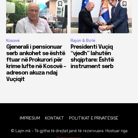
Kosovë
Rajon & Botë
Gjenerali i pensionuar
Presidenti Vuçiq
serb ankohet se është
“vjedh” lahutën
ftuar në Prokurori për
shqiptare: Është
krime lufte në Kosovë –
instrument serb
adreson akuza ndaj
Vuçiqit
IMPRESUM
KONTAKT
POLITIKAT E PRIVATËSISË
© Lajm.mk - Të gjitha të drejtat janë të rezervuara. Hostuar nga