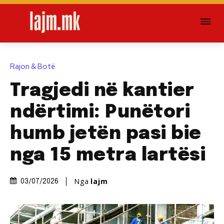
Rajon & Botë
Tragjedi në kantier
ndërtimi: Punëtori
humb jetën pasi bie
nga 15 metra lartësi
Nga
lajm
03/07/2026