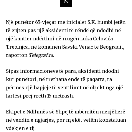
Një punëtor 65-vjeçar me inicialet S.K. humbi jetën
të enjten pas një aksidenti të rëndë që ndodhi në
një kantier ndërtimi në rrugën Luka Ćelovića
Trebinjca, në komunën Savski Venac të Beogradit,
raporton
Telegraf.rs
.
Sipas informacioneve të para, aksidenti ndodhi
kur punëtori, në rrethana ende të paqarta, ra
përmes një hapjeje të ventilimit në objekt nga një
lartësi prej rreth 15 metrash.
Ekipet e Ndihmës së Shpejtë mbërritën menjëherë
në vendin e ngjarjes, por mjekët vetëm konstatuan
vdekjen e tij.